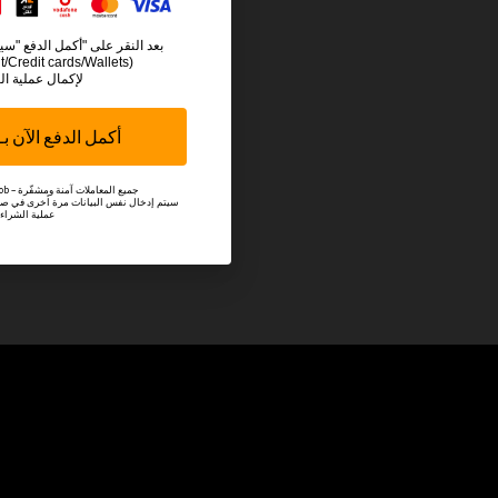
بعد النقر على "أكمل الدفع "سي
t/Credit cards/Wallets)
لإكمال عملية ال
أكمل الدفع الآن بـ 500 جني
🔒 Powered by Paymob – جميع المعاملات آمنة ومشفّرة
سيتم إدخال نفس البيانات مرة أخرى في صفح
عملية الشراء