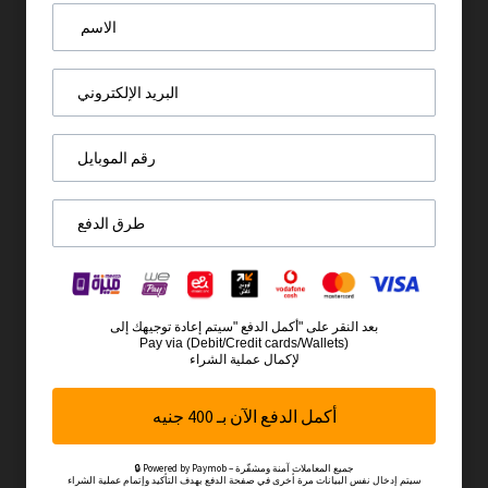
بعد النقر على "أكمل الدفع "سيتم إعادة توجيهك إلى
Pay via (Debit/Credit cards/Wallets)
لإكمال عملية الشراء
أكمل الدفع الآن بـ 400 جنيه
🔒 Powered by Paymob – جميع المعاملات آمنة ومشفّرة
سيتم إدخال نفس البيانات مرة أخرى في صفحة الدفع بهدف التأكيد وإتمام عملية الشراء