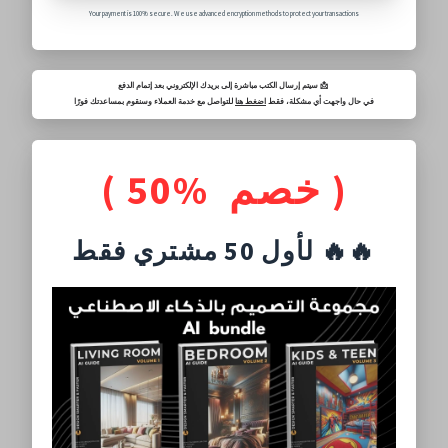
Your payment is 100% secure. We use advanced encryption methods to protect your transactions
سيتم إرسال الكتب مباشرة إلى بريدك الإلكتروني بعد إتمام الدفع 📩
في حال واجهت أي مشكلة، فقط
اضغط هنا
للتواصل مع خدمة العملاء وسنقوم بمساعدتك فورًا
( خصم %50 )
لأول 50 مشتري فقط 🔥🔥