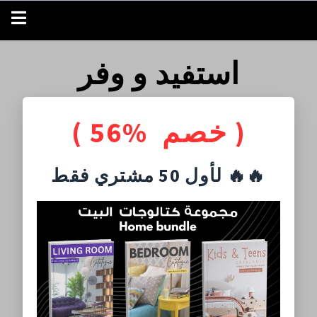
استفيد و وفر
( خصم %56 )
لأول 50 مشتري فقط 🔥🔥